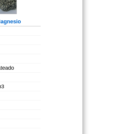
agnesio
ateado
m3