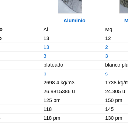
Aluminio
M
o
Al
Mg
o
13
12
13
2
3
3
plateado
blanco pl
p
s
2698.4 kg/m3
1738 kg/
26.9815386 u
24.305 u
125 pm
150 pm
118
145
e
118 pm
130 pm