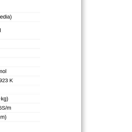
edia)
l
mol
923 K
·kg)
06S/m
·m)