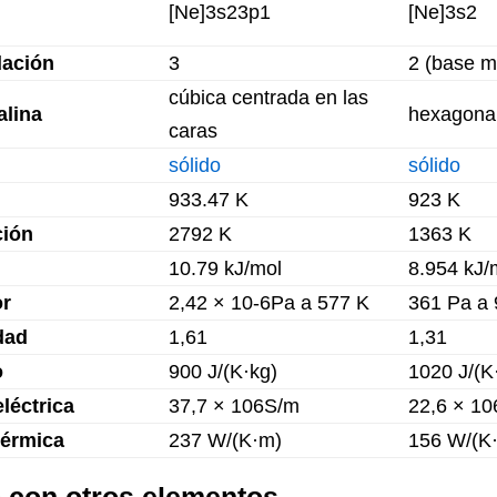
[Ne]3s23p1
[Ne]3s2
dación
3
2 (base m
cúbica centrada en las
alina
hexagona
caras
sólido
sólido
933.47 K
923 K
ción
2792 K
1363 K
10.79 kJ/mol
8.954 kJ/
or
2,42 × 10-6Pa a 577 K
361 Pa a 
dad
1,61
1,31
o
900 J/(K·kg)
1020 J/(K
léctrica
37,7 × 106S/m
22,6 × 1
térmica
237 W/(K·m)
156 W/(K