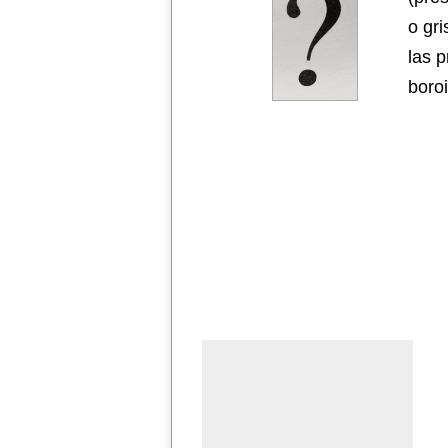
o gr
las 
boro