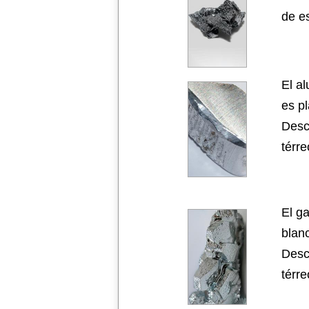
de e
El a
es p
Desc
térre
El g
blan
Desc
térre