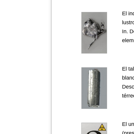
El i
lust
In. 
elem
El t
blanc
Desc
térre
El u
(pre