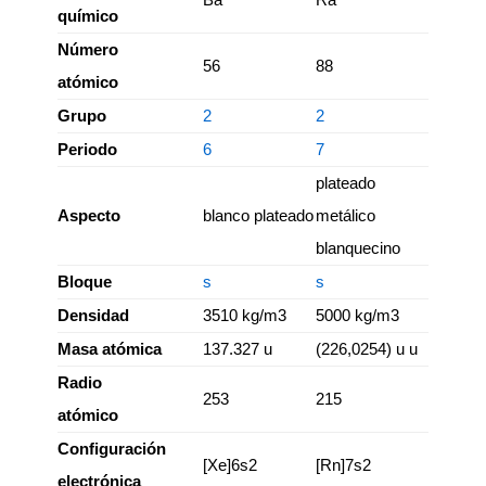
químico
Número
56
88
atómico
Grupo
2
2
Periodo
6
7
plateado
Aspecto
blanco plateado
metálico
blanquecino
Bloque
s
s
Densidad
3510 kg/m3
5000 kg/m3
Masa atómica
137.327 u
(226,0254) u u
Radio
253
215
atómico
Configuración
[Xe]6s2
[Rn]7s2
electrónica