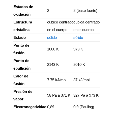
Estados de
2
2 (base fuerte)
oxidación
Estructura
cúbico centrado
cúbica centrado
cristalina
en el cuerpo
en el cuerpo
Estado
sólido
sólido
Punto de
1000 K
973 K
fusión
Punto de
2143 K
2010 K
ebullición
Calor de
7.75 kJ/mol
37 kJ/mol
fusión
Presión de
98 Pa a 371 K
327 Pa a 973 K
vapor
Electronegatividad
0,89
0,9 (Pauling)