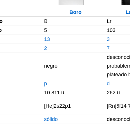
Boro
L
o
B
Lr
o
5
103
13
3
2
7
desconoci
negro
probablem
plateado b
p
d
10.811 u
262 u
[He]2s22p1
[Rn]5f14 
sólido
desconoc