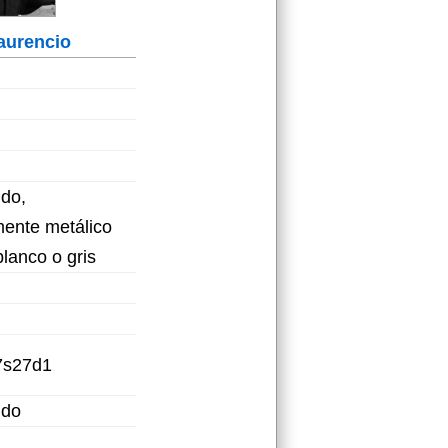
aurencio
do,
ente metálico
lanco o gris
7s27d1
ido