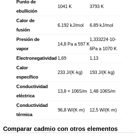
Punto de
1041 K
3793 K
ebullición
Calor de
6.192 kJ/mol
6.89 kJ/mol
fusión
Presión de
1,333224·10-
14,8 Pa a 597 K
vapor
6Pa a 1070 K
Electronegatividad
1,69
1,13
Calor
233 J/(K·kg)
193 J/(K·kg)
específico
Conductividad
13,8 × 106S/m
1,48·106S/m
eléctrica
Conductividad
96,8 W/(K·m)
12,5 W/(K·m)
térmica
Comparar cadmio con otros elementos