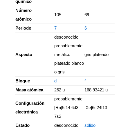
químico
Número
105
69
atómico
Periodo
7
6
desconocido,
probablemente
Aspecto
metálico
gris plateado
plateado blanco
o gris
Bloque
d
f
Masa atómica
262 u
168.93421 u
probablemente
Configuración
[Rn]5f14 6d3
[Xe]6s24f13
electrónica
7s2
Estado
desconocido
sólido