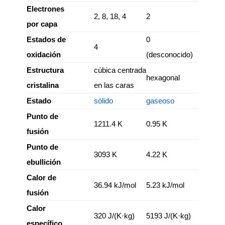
Electrones
2, 8, 18, 4
2
por capa
Estados de
0
4
oxidación
(desconocido)
Estructura
cúbica centrada
hexagonal
cristalina
en las caras
Estado
sólido
gaseoso
Punto de
1211.4 K
0.95 K
fusión
Punto de
3093 K
4.22 K
ebullición
Calor de
36.94 kJ/mol
5.23 kJ/mol
fusión
Calor
320 J/(K·kg)
5193 J/(K·kg)
específico