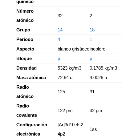
químico
Número
32
2
atómico
Grupo
14
18
Periodo
4
1
Aspecto
blanco grisáceo
incoloro
Bloque
p
p
Densidad
5323 kg/m3
0.1785 kg/m3
Masa atómica
72.64 u
4.0026 u
Radio
125
31
atómico
Radio
122 pm
32 pm
covalente
Configuración
[Ar]3d10 4s2
1ss
electrónica
4p2