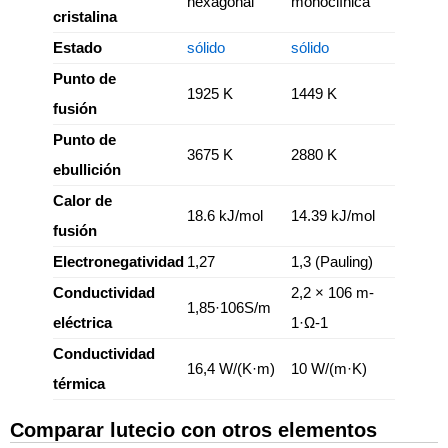
hexagonal
monoclínica
cristalina
Estado
sólido
sólido
Punto de
1925 K
1449 K
fusión
Punto de
3675 K
2880 K
ebullición
Calor de
18.6 kJ/mol
14.39 kJ/mol
fusión
Electronegatividad
1,27
1,3 (Pauling)
Conductividad
2,2 × 106 m-
1,85·106S/m
eléctrica
1·Ω-1
Conductividad
16,4 W/(K·m)
10 W/(m·K)
térmica
Comparar lutecio con otros elementos