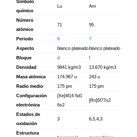
Símbolo
Lu
Am
químico
Número
71
95
atómico
Periodo
6
7
Aspecto
blanco plateado
blanco plateado
Bloque
d
f
Densidad
9841 kg/m3
13.670 kg/m3
Masa atómica
174.967 u
243 u
Radio medio
175 pm
175 pm
Configuración
[Xe]4f14 5d1
[Rn]5f77s2
electrónica
6s2
Estados de
3
6,5,4,3
oxidación
Estructura