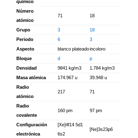
químico
Número
71
18
atómico
Grupo
3
18
Periodo
6
3
Aspecto
blanco plateado
incoloro
Bloque
d
p
Densidad
9841 kg/m3
1.784 kg/m3
Masa atómica
174.967 u
39.948 u
Radio
217
71
atómico
Radio
160 pm
97 pm
covalente
Configuración
[Xe]4f14 5d1
[Ne]3s23p6
electrónica
6s2