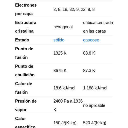
Electrones
2, 8, 18, 32, 9, 2
2, 8, 8
por capa
Estructura
cúbica centrada
hexagonal
cristalina
en las caras
Estado
sólido
gaseoso
Punto de
1925 K
83.8 K
fusión
Punto de
3675 K
87.3 K
ebullición
Calor de
18.6 kJ/mol
1.188 kJ/mol
fusión
Presión de
2460 Pa a 1936
no aplicable
vapor
K
Calor
150 J/(K·kg)
520 J/(K·kg)
específico