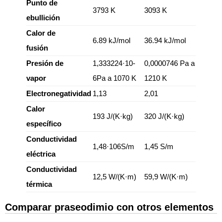
Punto de
3793 K
3093 K
ebullición
Calor de
6.89 kJ/mol
36.94 kJ/mol
fusión
Presión de
1,333224·10-
0,0000746 Pa a
vapor
6Pa a 1070 K
1210 K
Electronegatividad
1,13
2,01
Calor
193 J/(K·kg)
320 J/(K·kg)
específico
Conductividad
1,48·106S/m
1,45 S/m
eléctrica
Conductividad
12,5 W/(K·m)
59,9 W/(K·m)
térmica
Comparar praseodimio con otros elementos