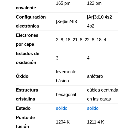
165 pm
122 pm
covalente
Configuración
[Ar]3d10 4s2
[Xe]6s24f3
electrónica
4p2
Electrones
2, 8, 18, 21, 8, 2
2, 8, 18, 4
por capa
Estados de
3
4
oxidación
levemente
Óxido
anfótero
básico
Estructura
cúbica centrada
hexagonal
cristalina
en las caras
Estado
sólido
sólido
Punto de
1204 K
1211.4 K
fusión