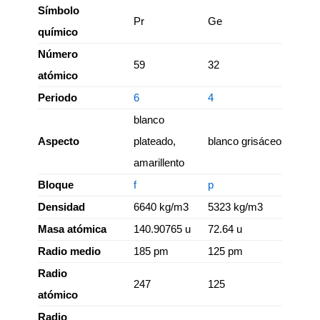
Símbolo
Pr
Ge
químico
Número
59
32
atómico
Periodo
6
4
blanco
Aspecto
plateado,
blanco grisáceo
amarillento
Bloque
f
p
Densidad
6640 kg/m3
5323 kg/m3
Masa atómica
140.90765 u
72.64 u
Radio medio
185 pm
125 pm
Radio
247
125
atómico
Radio