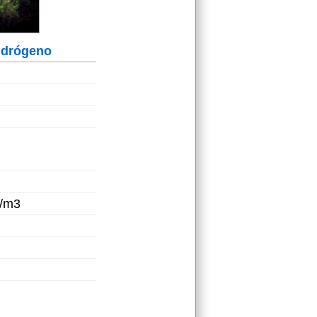
idrógeno
g/m3