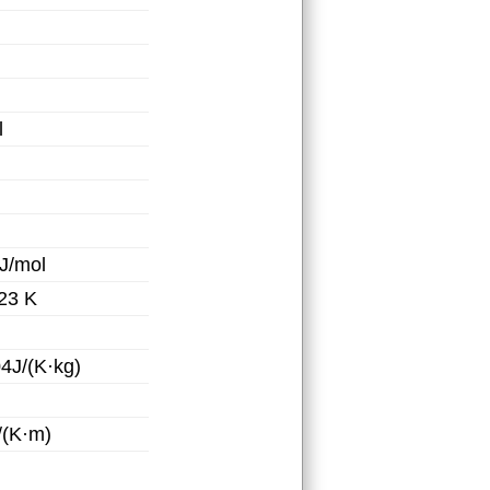
l
J/mol
23 K
4J/(K·kg)
/(K·m)