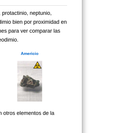
rotactinio, neptunio,
dimio bien por proximidad en
nes para ver comparar las
eodimio.
Americio
 otros elementos de la