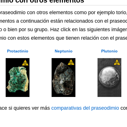
mio con otros elementos
seodimio con otros elementos como por ejemplo torio, p
ementos a continuación están relacionados con el praseo
 o bien por su grupo. Haz click en las siguientes imáge
imio con estos elementos que tienen relación con el pras
Protactinio
Neptunio
Plutonio
lace si quieres ver más
comparativas del praseodimio
con