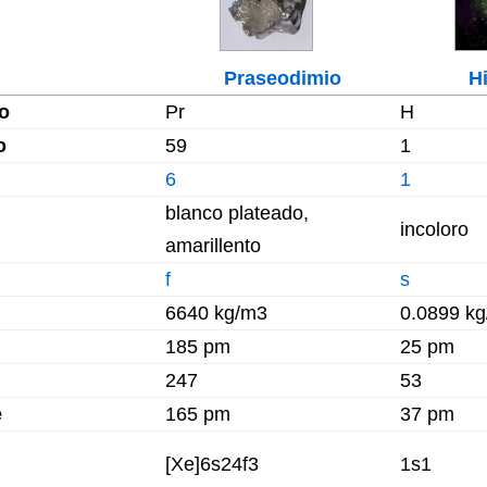
Praseodimio
H
o
Pr
H
o
59
1
6
1
blanco plateado,
incoloro
amarillento
f
s
6640 kg/m3
0.0899 k
185 pm
25 pm
247
53
e
165 pm
37 pm
[Xe]6s24f3
1s1