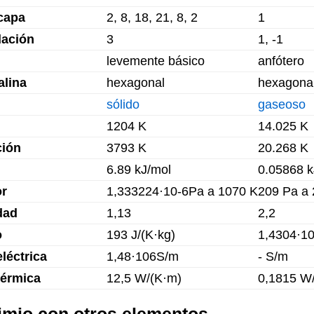
capa
2, 8, 18, 21, 8, 2
1
dación
3
1, -1
levemente básico
anfótero
alina
hexagonal
hexagona
sólido
gaseoso
1204 K
14.025 K
ción
3793 K
20.268 K
6.89 kJ/mol
0.05868 k
or
1,333224·10-6Pa a 1070 K
209 Pa a 
dad
1,13
2,2
o
193 J/(K·kg)
1,4304·10
léctrica
1,48·106S/m
- S/m
térmica
12,5 W/(K·m)
0,1815 W