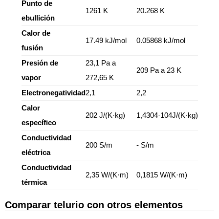
Punto de
1261 K
20.268 K
ebullición
Calor de
17.49 kJ/mol
0.05868 kJ/mol
fusión
Presión de
23,1 Pa a
209 Pa a 23 K
vapor
272,65 K
Electronegatividad
2,1
2,2
Calor
202 J/(K·kg)
1,4304·104J/(K·kg)
específico
Conductividad
200 S/m
- S/m
eléctrica
Conductividad
2,35 W/(K·m)
0,1815 W/(K·m)
térmica
Comparar telurio con otros elementos