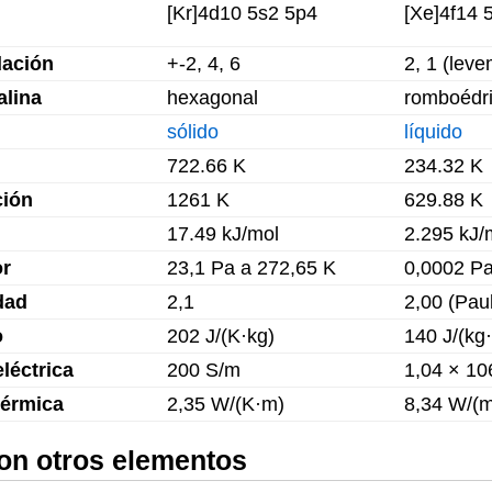
[Kr]4d10 5s2 5p4
[Xe]4f14 
dación
+-2, 4, 6
2, 1 (lev
alina
hexagonal
romboédr
sólido
líquido
722.66 K
234.32 K
ción
1261 K
629.88 K
17.49 kJ/mol
2.295 kJ/
or
23,1 Pa a 272,65 K
0,0002 Pa
dad
2,1
2,00 (Paul
o
202 J/(K·kg)
140 J/(kg
léctrica
200 S/m
1,04 × 10
térmica
2,35 W/(K·m)
8,34 W/(
on otros elementos