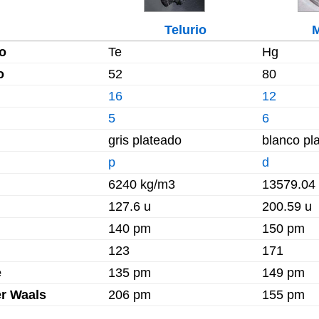
Telurio
M
o
Te
Hg
o
52
80
16
12
5
6
gris plateado
blanco pl
p
d
6240 kg/m3
13579.04
127.6 u
200.59 u
140 pm
150 pm
123
171
e
135 pm
149 pm
er Waals
206 pm
155 pm