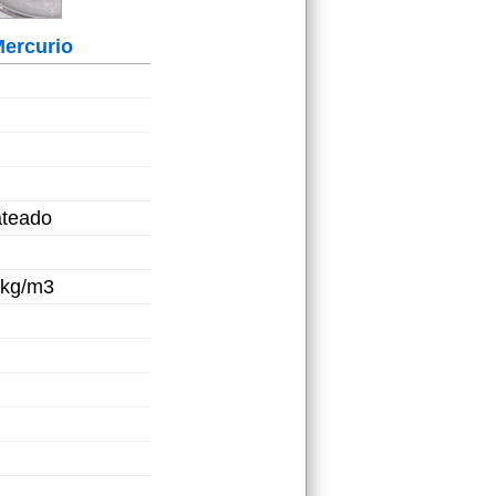
ercurio
ateado
 kg/m3