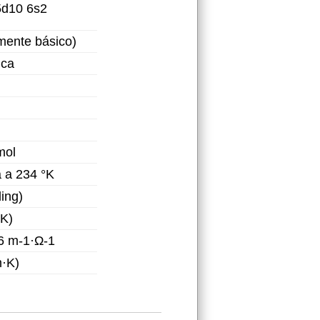
5d10 6s2
emente básico)
ica
mol
 a 234 °K
ing)
·K)
6 m-1·Ω-1
m·K)