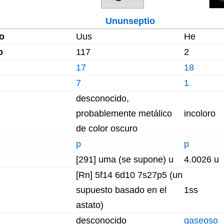
Ununseptio
o
Uus
He
o
117
2
17
18
7
1
desconocido,
probablemente metálico
incoloro
de color oscuro
p
p
[291] uma (se supone) u
4.0026 u
[Rn] 5f14 6d10 7s27p5 (un
supuesto basado en el
1ss
astato)
desconocido
gaseoso