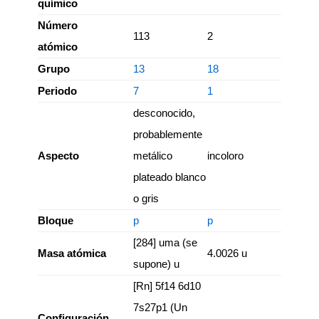
químico
Número
113
2
atómico
Grupo
13
18
Periodo
7
1
desconocido,
probablemente
Aspecto
metálico
incoloro
plateado blanco
o gris
Bloque
p
p
[284] uma (se
Masa atómica
4.0026 u
supone) u
[Rn] 5f14 6d10
7s27p1 (Un
Configuración