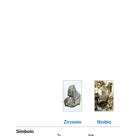
Zirconio
Niobio
Símbolo
Zr
Nb