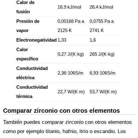
Calor de
16.9 kJ/mol
26.4 kJ/mol
fusión
Presión de
0,00168 Pa a
0,0755 Pa a
vapor
2125 K
2741 K
Electronegatividad
1,33
1,6
Calor
0,27 J/(K·kg)
265 J/(K·kg)
específico
Conductividad
2,36·106S/m
6,93·106S/m
eléctrica
Conductividad
22,7 W/(K·m)
53,7 W/(K·m)
térmica
Comparar zirconio con otros elementos
También puedes comparar zirconio con otros elementos
como por ejemplo titanio, hafnio, itrio o escandio. Los