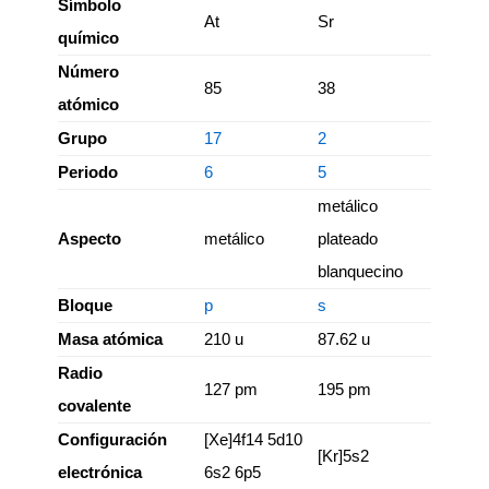
Símbolo
At
Sr
químico
Número
85
38
atómico
Grupo
17
2
Periodo
6
5
metálico
Aspecto
metálico
plateado
blanquecino
Bloque
p
s
Masa atómica
210 u
87.62 u
Radio
127 pm
195 pm
covalente
Configuración
[Xe]4f14 5d10
[Kr]5s2
electrónica
6s2 6p5