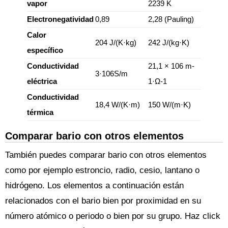
vapor
2239 K
Electronegatividad
0,89
2,28 (Pauling)
Calor
204 J/(K·kg)
242 J/(kg·K)
específico
Conductividad
21,1 × 106 m-
3·106S/m
eléctrica
1·Ω-1
Conductividad
18,4 W/(K·m)
150 W/(m·K)
térmica
Comparar bario con otros elementos
También puedes comparar bario con otros elementos
como por ejemplo estroncio, radio, cesio, lantano o
hidrógeno. Los elementos a continuación están
relacionados con el bario bien por proximidad en su
número atómico o periodo o bien por su grupo. Haz click