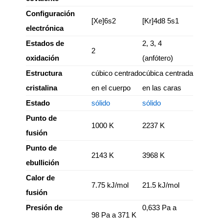
Configuración
[Xe]6s2
[Kr]4d8 5s1
electrónica
Estados de
2, 3, 4
2
oxidación
(anfótero)
Estructura
cúbico centrado
cúbica centrada
cristalina
en el cuerpo
en las caras
Estado
sólido
sólido
Punto de
1000 K
2237 K
fusión
Punto de
2143 K
3968 K
ebullición
Calor de
7.75 kJ/mol
21.5 kJ/mol
fusión
Presión de
0,633 Pa a
98 Pa a 371 K