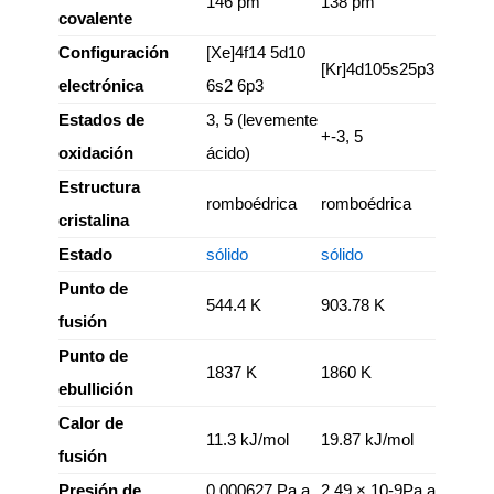
146 pm
138 pm
covalente
Configuración
[Xe]4f14 5d10
[Kr]4d105s25p3
electrónica
6s2 6p3
Estados de
3, 5 (levemente
+-3, 5
oxidación
ácido)
Estructura
romboédrica
romboédrica
cristalina
Estado
sólido
sólido
Punto de
544.4 K
903.78 K
fusión
Punto de
1837 K
1860 K
ebullición
Calor de
11.3 kJ/mol
19.87 kJ/mol
fusión
Presión de
0,000627 Pa a
2,49 × 10-9Pa a