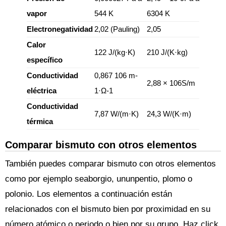
vapor
544 K
6304 K
Electronegatividad
2,02 (Pauling)
2,05
Calor
122 J/(kg·K)
210 J/(K·kg)
específico
Conductividad
0,867 106 m-
2,88 × 106S/m
eléctrica
1·Ω-1
Conductividad
7,87 W/(m·K)
24,3 W/(K·m)
térmica
Comparar bismuto con otros elementos
También puedes comparar bismuto con otros elementos
como por ejemplo seaborgio, ununpentio, plomo o
polonio. Los elementos a continuación están
relacionados con el bismuto bien por proximidad en su
número atómico o periodo o bien por su grupo. Haz click