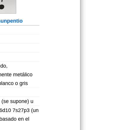
unpentio
do,
ente metálico
lanco o gris
 (se supone) u
 6d10 7s27p3 (un
basado en el