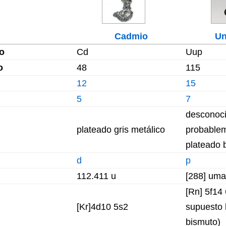
Cadmio
Un
o
Cd
Uup
o
48
115
12
15
5
7
desconoci
plateado gris metálico
probablem
plateado b
d
p
112.411 u
[288] uma
[Rn] 5f14
[Kr]4d10 5s2
supuesto 
bismuto)