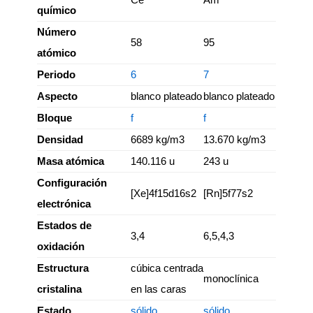
químico
Número
58
95
atómico
Periodo
6
7
Aspecto
blanco plateado
blanco plateado
Bloque
f
f
Densidad
6689 kg/m3
13.670 kg/m3
Masa atómica
140.116 u
243 u
Configuración
[Xe]4f15d16s2
[Rn]5f77s2
electrónica
Estados de
3,4
6,5,4,3
oxidación
Estructura
cúbica centrada
monoclínica
cristalina
en las caras
Estado
sólido
sólido