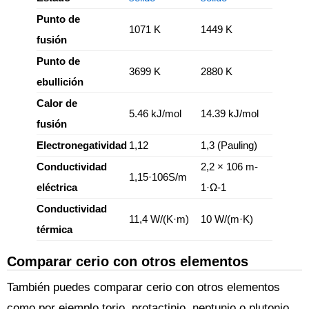
Punto de
1071 K
1449 K
fusión
Punto de
3699 K
2880 K
ebullición
Calor de
5.46 kJ/mol
14.39 kJ/mol
fusión
Electronegatividad
1,12
1,3 (Pauling)
Conductividad
2,2 × 106 m-
1,15·106S/m
eléctrica
1·Ω-1
Conductividad
11,4 W/(K·m)
10 W/(m·K)
térmica
Comparar cerio con otros elementos
También puedes comparar cerio con otros elementos
como por ejemplo torio, protactinio, neptunio o plutonio.