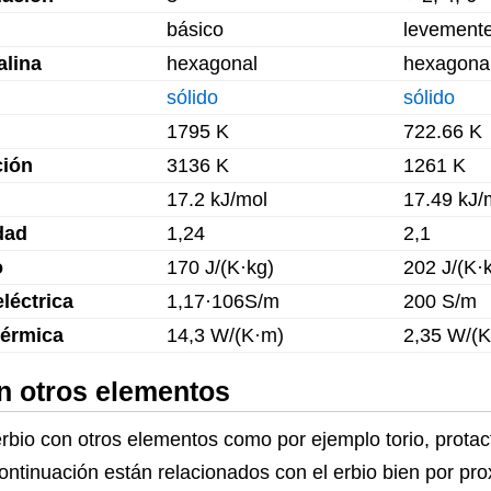
básico
levemente
alina
hexagonal
hexagona
sólido
sólido
1795 K
722.66 K
ción
3136 K
1261 K
17.2 kJ/mol
17.49 kJ/
dad
1,24
2,1
o
170 J/(K·kg)
202 J/(K·
léctrica
1,17·106S/m
200 S/m
térmica
14,3 W/(K·m)
2,35 W/(
n otros elementos
io con otros elementos como por ejemplo torio, protacti
ontinuación están relacionados con el erbio bien por p