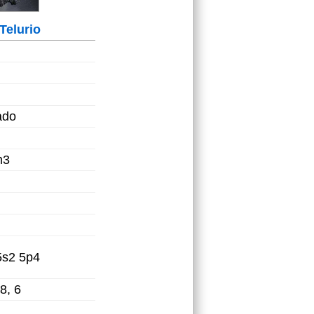
Telurio
ado
m3
5s2 5p4
18, 6