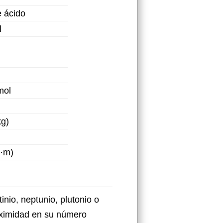
 ácido
l
mol
kg)
K·m)
nio, neptunio, plutonio o
roximidad en su número