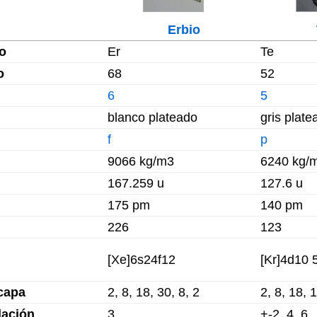
Erbio
o
Er
Te
o
68
52
6
5
blanco plateado
gris plate
f
p
9066 kg/m3
6240 kg/
167.259 u
127.6 u
175 pm
140 pm
226
123
[Xe]6s24f12
[Kr]4d10 
capa
2, 8, 18, 30, 8, 2
2, 8, 18, 
dación
3
+-2, 4, 6