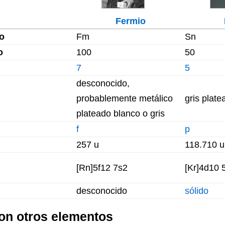
Fermio
o
Fm
Sn
o
100
50
7
5
desconocido,
probablemente metálico
gris plate
plateado blanco o gris
f
p
257 u
118.710 u
[Rn]5f12 7s2
[Kr]4d10 
desconocido
sólido
on otros elementos