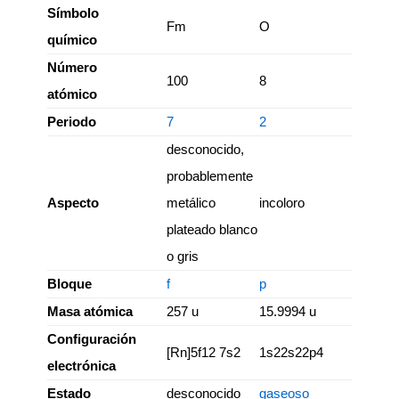
Símbolo
Fm
O
químico
Número
100
8
atómico
Periodo
7
2
desconocido,
probablemente
Aspecto
metálico
incoloro
plateado blanco
o gris
Bloque
f
p
Masa atómica
257 u
15.9994 u
Configuración
[Rn]5f12 7s2
1s22s22p4
electrónica
Estado
desconocido
gaseoso