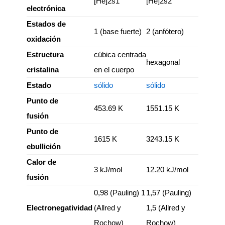
[He]2s1
[He]2s2
electrónica
Estados de
1 (base fuerte)
2 (anfótero)
oxidación
Estructura
cúbica centrada
hexagonal
cristalina
en el cuerpo
Estado
sólido
sólido
Punto de
453.69 K
1551.15 K
fusión
Punto de
1615 K
3243.15 K
ebullición
Calor de
3 kJ/mol
12.20 kJ/mol
fusión
0,98 (Pauling) 1
1,57 (Pauling)
Electronegatividad
(Allred y
1,5 (Allred y
Rochow)
Rochow)