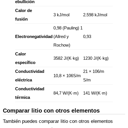
ebullición
Calor de
3 kJ/mol
2.598 kJ/mol
fusión
0,98 (Pauling) 1
Electronegatividad
(Allred y
0,93
Rochow)
Calor
3582 J/(K·kg)
1230 J/(K·kg)
específico
Conductividad
21 × 106/m
10,8 × 106S/m
eléctrica
S/m
Conductividad
84,7 W/(K·m)
141 W/(K·m)
térmica
Comparar litio con otros elementos
También puedes comparar litio con otros elementos