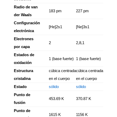
Radio de van
183 pm
227 pm
der Waals
Configuración
[He]2s1
[Ne]3s1
electrónica
Electrones
2
2,8,1
por capa
Estados de
1 (base fuerte)
1 (base fuerte)
oxidación
Estructura
cúbica centrada
cúbica centrada
cristalina
en el cuerpo
en el cuerpo
Estado
sólido
sólido
Punto de
453.69 K
370.87 K
fusión
Punto de
1615 K
1156 K