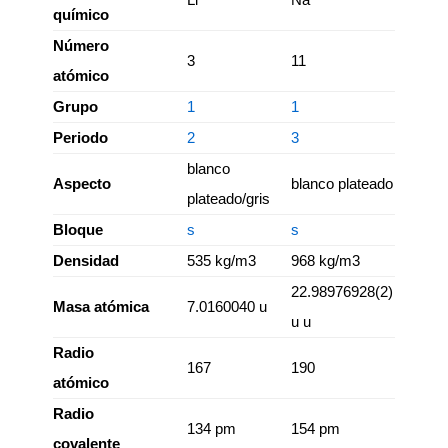
químico
Número
3
11
atómico
Grupo
1
1
Periodo
2
3
blanco
Aspecto
blanco plateado
plateado/gris
Bloque
s
s
Densidad
535 kg/m3
968 kg/m3
22.98976928(2)
Masa atómica
7.0160040 u
u u
Radio
167
190
atómico
Radio
134 pm
154 pm
covalente