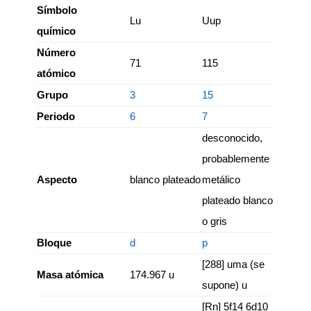
Símbolo
Lu
Uup
químico
Número
71
115
atómico
Grupo
3
15
Periodo
6
7
desconocido,
probablemente
Aspecto
blanco plateado
metálico
plateado blanco
o gris
Bloque
d
p
[288] uma (se
Masa atómica
174.967 u
supone) u
[Rn] 5f14 6d10