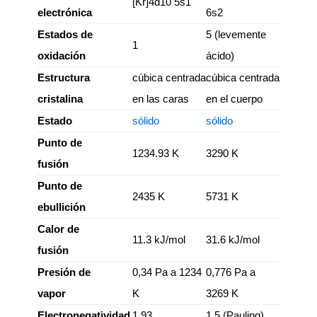
[Kr]4d10 5s1
electrónica
6s2
Estados de
5 (levemente
1
oxidación
ácido)
Estructura
cúbica centrada
cúbica centrada
cristalina
en las caras
en el cuerpo
Estado
sólido
sólido
Punto de
1234.93 K
3290 K
fusión
Punto de
2435 K
5731 K
ebullición
Calor de
11.3 kJ/mol
31.6 kJ/mol
fusión
Presión de
0,34 Pa a 1234
0,776 Pa a
vapor
K
3269 K
Electronegatividad
1,93
1,5 (Pauling)