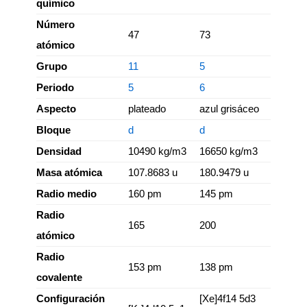
químico
Número
47
73
atómico
Grupo
11
5
Periodo
5
6
Aspecto
plateado
azul grisáceo
Bloque
d
d
Densidad
10490 kg/m3
16650 kg/m3
Masa atómica
107.8683 u
180.9479 u
Radio medio
160 pm
145 pm
Radio
165
200
atómico
Radio
153 pm
138 pm
covalente
Configuración
[Xe]4f14 5d3