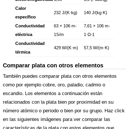
Calor
232 J/(K·kg)
140 J/(kg·K)
específico
Conductividad
63 × 106 m-
7,61 × 106 m-
eléctrica
1S/m
1·Ω-1
Conductividad
429 W/(K·m)
57,5 W/(m·K)
térmica
Comparar plata con otros elementos
También puedes comparar plata con otros elementos
como por ejemplo cobre, oro, paladio, cadmio o
escandio. Los elementos a continuación están
relacionados con la plata bien por proximidad en su
número atómico o periodo o bien por su grupo. Haz click
en las siguientes imágenes para ver comparar las
características de la plata con estos elementos que