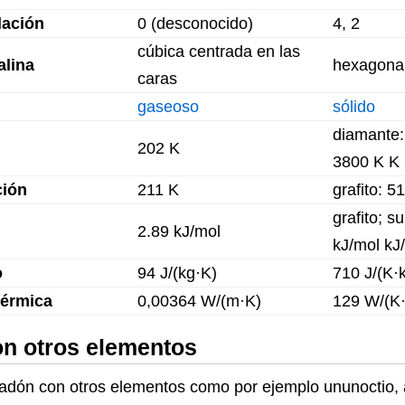
dación
0 (desconocido)
4, 2
cúbica centrada en las
alina
hexagona
caras
gaseoso
sólido
diamante:
202 K
3800 K K
ción
211 K
grafito: 5
grafito; s
2.89 kJ/mol
kJ/mol kJ
o
94 J/(kg·K)
710 J/(K·
térmica
0,00364 W/(m·K)
129 W/(K
n otros elementos
dón con otros elementos como por ejemplo ununoctio, as