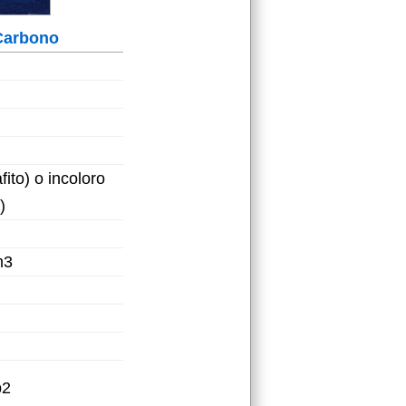
Carbono
fito) o incoloro
)
m3
p2