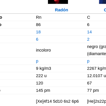
Radón
o
Rn
C
o
86
6
18
14
6
2
negro (gra
incoloro
(diamante
p
p
9 kg/m3
2267 kg/
222 u
12.0107 u
120
67
e
145 pm
77 pm
[Xe]4f14 5d10 6s2 6p6
[He]2s22