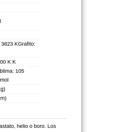
l
 3823 KGrafito:
100 K K
ublima: 105
/mol
kg)
·m)
tato, helio o boro. Los