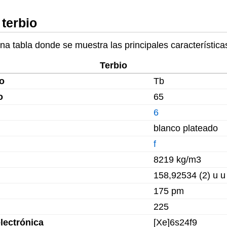
 terbio
a tabla donde se muestra las principales características 
Terbio
o
Tb
o
65
6
blanco plateado
f
8219 kg/m3
158,92534 (2) u u
175 pm
225
lectrónica
[Xe]6s24f9