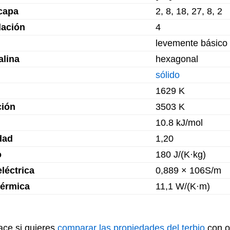
capa
2, 8, 18, 27, 8, 2
dación
4
levemente básico
alina
hexagonal
sólido
1629 K
ción
3503 K
10.8 kJ/mol
dad
1,20
o
180 J/(K·kg)
léctrica
0,889 × 106S/m
térmica
11,1 W/(K·m)
lace si quieres
comparar las propiedades del terbio
con o