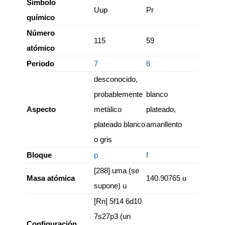
Símbolo
Uup
Pr
químico
Número
115
59
atómico
Periodo
7
6
desconocido,
probablemente
blanco
Aspecto
metálico
plateado,
plateado blanco
amarillento
o gris
Bloque
p
f
[288] uma (se
Masa atómica
140.90765 u
supone) u
[Rn] 5f14 6d10
7s27p3 (un
Configuración