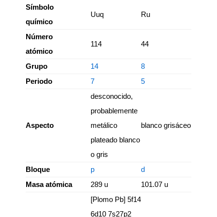
Símbolo
Uuq
Ru
químico
Número
114
44
atómico
Grupo
14
8
Periodo
7
5
desconocido,
probablemente
Aspecto
metálico
blanco grisáceo
plateado blanco
o gris
Bloque
p
d
Masa atómica
289 u
101.07 u
[Plomo Pb] 5f14
6d10 7s27p2