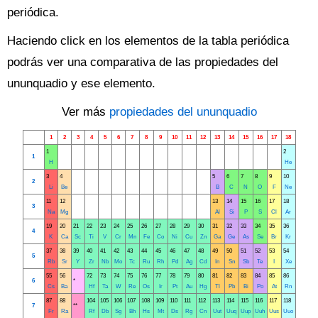
periódica.
Haciendo click en los elementos de la tabla periódica
podrás ver una comparativa de las propiedades del
ununquadio y ese elemento.
Ver más
propiedades del ununquadio
1
2
3
4
5
6
7
8
9
10
11
12
13
14
15
16
17
18
1
2
1
H
He
3
4
5
6
7
8
9
10
2
Li
Be
B
C
N
O
F
Ne
11
12
13
14
15
16
17
18
3
Na
Mg
Al
Si
P
S
Cl
Ar
19
20
21
22
23
24
25
26
27
28
29
30
31
32
33
34
35
36
4
K
Ca
Sc
Ti
V
Cr
Mn
Fe
Co
Ni
Cu
Zn
Ga
Ge
As
Se
Br
Kr
37
38
39
40
41
42
43
44
45
46
47
48
49
50
51
52
53
54
5
Rb
Sr
Y
Zr
Nb
Mo
Tc
Ru
Rh
Pd
Ag
Cd
In
Sn
Sb
Te
I
Xe
55
56
72
73
74
75
76
77
78
79
80
81
82
83
84
85
86
6
*
Cs
Ba
Hf
Ta
W
Re
Os
Ir
Pt
Au
Hg
Tl
Pb
Bi
Po
At
Rn
87
88
104
105
106
107
108
109
110
111
112
113
114
115
116
117
118
7
**
Fr
Ra
Rf
Db
Sg
Bh
Hs
Mt
Ds
Rg
Cn
Uut
Uuq
Uup
Uuh
Uus
Uuo