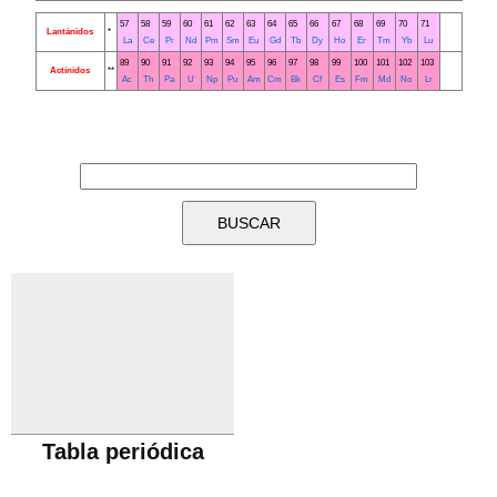
57
58
59
60
61
62
63
64
65
66
67
68
69
70
71
Lantánidos
*
La
Ce
Pr
Nd
Pm
Sm
Eu
Gd
Tb
Dy
Ho
Er
Tm
Yb
Lu
89
90
91
92
93
94
95
96
97
98
99
100
101
102
103
Actínidos
**
Ac
Th
Pa
U
Np
Pu
Am
Cm
Bk
Cf
Es
Fm
Md
No
Lr
Tabla periódica