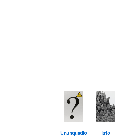
Ununquadio
Itrio