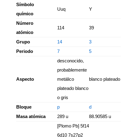
Símbolo
Uuq
Y
químico
Número
114
39
atómico
Grupo
14
3
Periodo
7
5
desconocido,
probablemente
Aspecto
metálico
blanco plateado
plateado blanco
o gris
Bloque
p
d
Masa atómica
289 u
88.90585 u
[Plomo Pb] 5f14
6d10 7s27p2