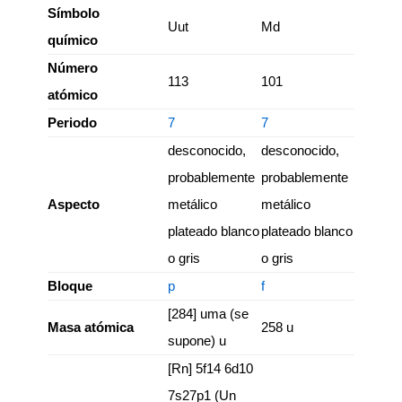
Símbolo
Uut
Md
químico
Número
113
101
atómico
Periodo
7
7
desconocido,
desconocido,
probablemente
probablemente
Aspecto
metálico
metálico
plateado blanco
plateado blanco
o gris
o gris
Bloque
p
f
[284] uma (se
Masa atómica
258 u
supone) u
[Rn] 5f14 6d10
7s27p1 (Un