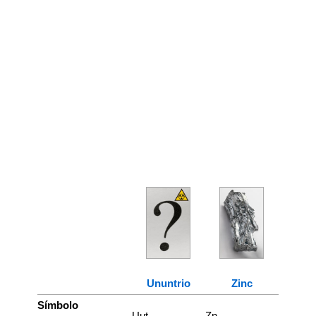
Ununtrio
Zinc
Símbolo
Uut
Zn