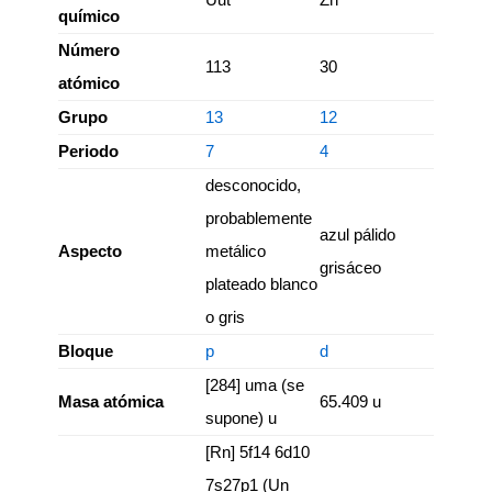
químico
Número
113
30
atómico
Grupo
13
12
Periodo
7
4
desconocido,
probablemente
azul pálido
Aspecto
metálico
grisáceo
plateado blanco
o gris
Bloque
p
d
[284] uma (se
Masa atómica
65.409 u
supone) u
[Rn] 5f14 6d10
7s27p1 (Un