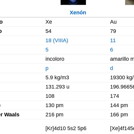
Xenón
o
Xe
Au
o
54
79
18 (VIIIA)
11
5
6
incoloro
amarillo m
p
d
5.9 kg/m3
19300 kg
131.293 u
196.9665
108
174
e
130 pm
144 pm
er Waals
216 pm
166 pm
[Kr]4d10 5s2 5p6
[Xe]4f14