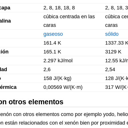
capa
2, 8, 18, 18, 8
2, 8, 18, 
cúbica centrada en las
cúbica ce
alina
caras
caras
gaseoso
sólido
161.4 K
1337.33 
ción
165.1 K
3129 K
2.297 kJ/mol
12.55 kJ/
dad
2,6
2,54
o
158 J/(K·kg)
128 J/(K·
térmica
0,00569 W/(K·m)
317 W/(K
n otros elementos
nón con otros elementos como por ejemplo yodo, helio,
n están relacionados con el xenón bien por proximidad