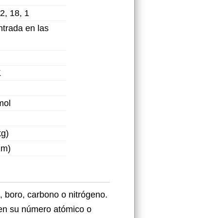
32, 18, 1
ntrada en las
K
mol
kg)
·m)
 boro, carbono o nitrógeno.
 en su número atómico o