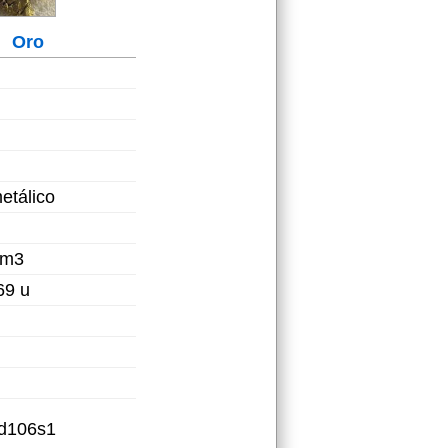
Oro
etálico
/m3
69 u
5d106s1