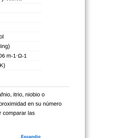
ol
ing)
06 m-1·Ω-1
K)
io, itrio, niobio o
r proximidad en su número
r comparar las
Escandio