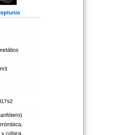
eptunio
metálico
/m3
d17s2
 (anfótero)
torrómbica,
 y cúbica