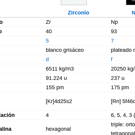
Zirconio
N
o
Zr
Np
o
40
93
5
7
blanco grisáceo
plateado 
d
f
6511 kg/m3
20250 kg
91.224 u
237 u
155 pm
175 pm
[Kr]4d25s2
[Rn] 5f46
dación
4
6, 5, 4, 3
triple: or
alina
hexagonal
tetragonal