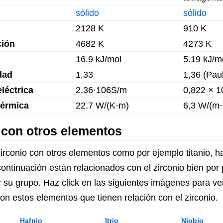
sólido
sólido
2128 K
910 K
ción
4682 K
4273 K
16.9 kJ/mol
5.19 kJ/m
dad
1,33
1,36 (Paul
léctrica
2,36·106S/m
0,822 × 1
térmica
22,7 W/(K·m)
6,3 W/(m·
 con otros elementos
onio con otros elementos como por ejemplo titanio, hafn
ontinuación están relacionados con el zirconio bien po
r su grupo. Haz click en las siguientes imágenes para ve
 con estos elementos que tienen relación con el zirconio.
Hafnio
Itrio
Niobio