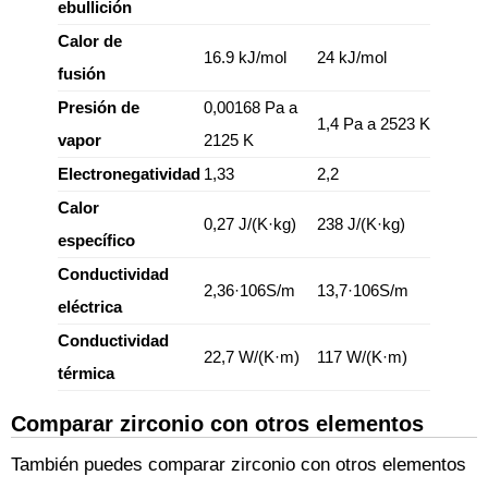
ebullición
Calor de
16.9 kJ/mol
24 kJ/mol
fusión
Presión de
0,00168 Pa a
1,4 Pa a 2523 K
vapor
2125 K
Electronegatividad
1,33
2,2
Calor
0,27 J/(K·kg)
238 J/(K·kg)
específico
Conductividad
2,36·106S/m
13,7·106S/m
eléctrica
Conductividad
22,7 W/(K·m)
117 W/(K·m)
térmica
Comparar zirconio con otros elementos
También puedes comparar zirconio con otros elementos