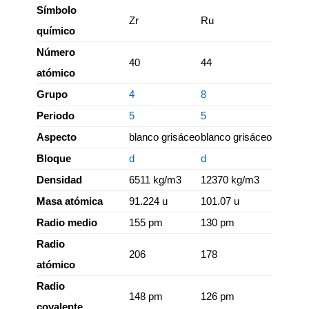
Símbolo
Zr
Ru
químico
Número
40
44
atómico
Grupo
4
8
Periodo
5
5
Aspecto
blanco grisáceo
blanco grisáceo
Bloque
d
d
Densidad
6511 kg/m3
12370 kg/m3
Masa atómica
91.224 u
101.07 u
Radio medio
155 pm
130 pm
Radio
206
178
atómico
Radio
148 pm
126 pm
covalente