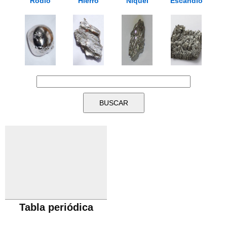
Rodio
Hierro
Níquel
Escandio
Tabla periódica