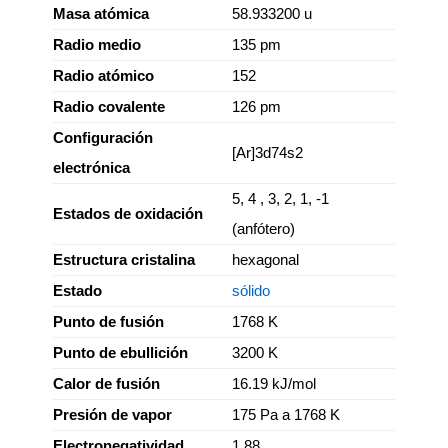
Masa atómica
58.933200 u
Radio medio
135 pm
Radio atómico
152
Radio covalente
126 pm
Configuración
[Ar]3d74s2
electrónica
5, 4 , 3, 2, 1, -1
Estados de oxidación
(anfótero)
Estructura cristalina
hexagonal
Estado
sólido
Punto de fusión
1768 K
Punto de ebullición
3200 K
Calor de fusión
16.19 kJ/mol
Presión de vapor
175 Pa a 1768 K
Electronegatividad
1.88