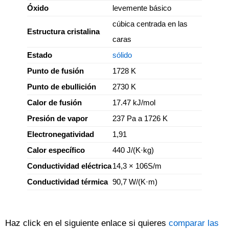
Óxido
levemente básico
cúbica centrada en las
Estructura cristalina
caras
Estado
sólido
Punto de fusión
1728 K
Punto de ebullición
2730 K
Calor de fusión
17.47 kJ/mol
Presión de vapor
237 Pa a 1726 K
Electronegatividad
1,91
Calor específico
440 J/(K·kg)
Conductividad eléctrica
14,3 × 106S/m
Conductividad térmica
90,7 W/(K·m)
Haz click en el siguiente enlace si quieres
comparar las