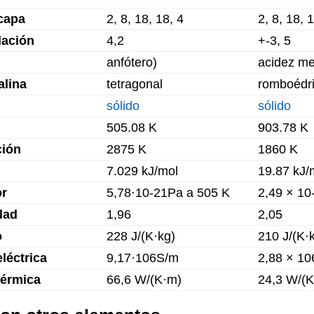
capa
2, 8, 18, 18, 4
2, 8, 18, 
dación
4,2
+-3, 5
anfótero)
acidez me
alina
tetragonal
romboédr
sólido
sólido
505.08 K
903.78 K
ción
2875 K
1860 K
7.029 kJ/mol
19.87 kJ/
or
5,78·10-21Pa a 505 K
2,49 × 10
dad
1,96
2,05
o
228 J/(K·kg)
210 J/(K·
léctrica
9,17·106S/m
2,88 × 1
térmica
66,6 W/(K·m)
24,3 W/(