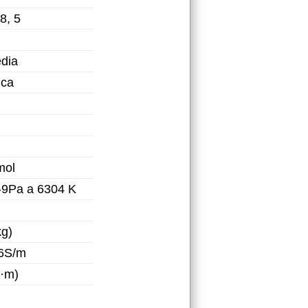
18, 5
dia
ica
mol
-9Pa a 6304 K
kg)
06S/m
K·m)