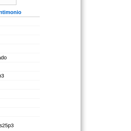
ntimonio
ado
m3
5s25p3