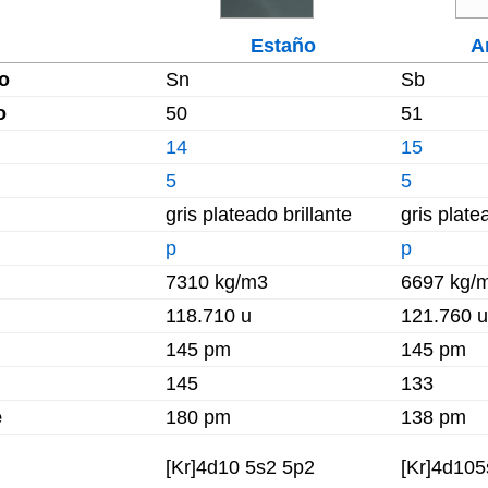
Estaño
A
o
Sn
Sb
o
50
51
14
15
5
5
gris plateado brillante
gris plate
p
p
7310 kg/m3
6697 kg/
118.710 u
121.760 u
145 pm
145 pm
145
133
e
180 pm
138 pm
[Kr]4d10 5s2 5p2
[Kr]4d10