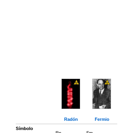
Radón
Fermio
Símbolo
Rn
Fm