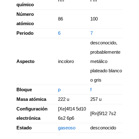
químico
Número
86
100
atómico
Periodo
6
7
desconocido,
probablemente
Aspecto
incoloro
metálico
plateado blanco
o gris
Bloque
p
f
Masa atómica
222 u
257 u
Configuración
[Xe]4f14 5d10
[Rn]5f12 7s2
electrónica
6s2 6p6
Estado
gaseoso
desconocido