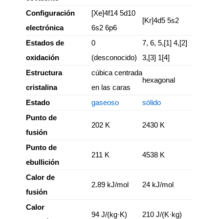
Configuración
[Xe]4f14 5d10
[Kr]4d5 5s2
electrónica
6s2 6p6
Estados de
0
7, 6, 5,[1] 4,[2]
oxidación
(desconocido)
3,[3] 1[4]
Estructura
cúbica centrada
hexagonal
cristalina
en las caras
Estado
gaseoso
sólido
Punto de
202 K
2430 K
fusión
Punto de
211 K
4538 K
ebullición
Calor de
2.89 kJ/mol
24 kJ/mol
fusión
Calor
94 J/(kg·K)
210 J/(K·kg)