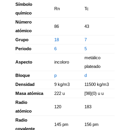
Símbolo
Rn
Tc
químico
Número
86
43
atómico
Grupo
18
7
Periodo
6
5
metálico
Aspecto
incoloro
plateado
Bloque
p
d
Densidad
9 kg/m3
11500 kg/m3
Masa atómica
222 u
[98](0) u u
Radio
120
183
atómico
Radio
145 pm
156 pm
covalente