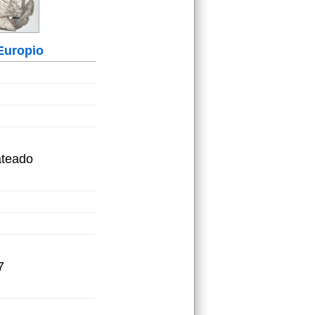
Europio
ateado
7