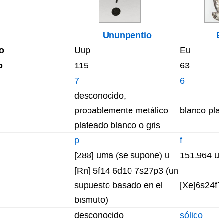
Ununpentio
o
Uup
Eu
o
115
63
7
6
desconocido,
probablemente metálico
blanco pl
plateado blanco o gris
p
f
[288] uma (se supone) u
151.964 u
[Rn] 5f14 6d10 7s27p3 (un
supuesto basado en el
[Xe]6s24f
bismuto)
desconocido
sólido