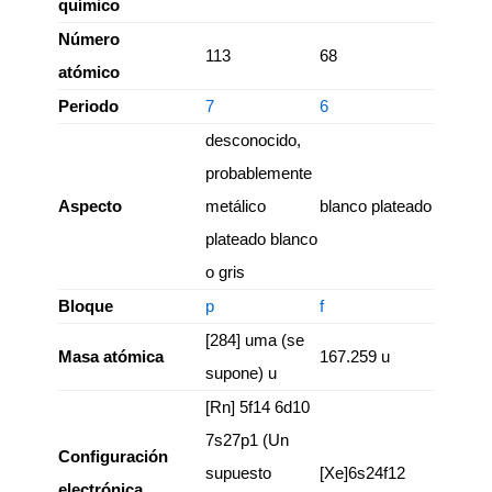
químico
Número
113
68
atómico
Periodo
7
6
desconocido,
probablemente
Aspecto
metálico
blanco plateado
plateado blanco
o gris
Bloque
p
f
[284] uma (se
Masa atómica
167.259 u
supone) u
[Rn] 5f14 6d10
7s27p1 (Un
Configuración
supuesto
[Xe]6s24f12
electrónica