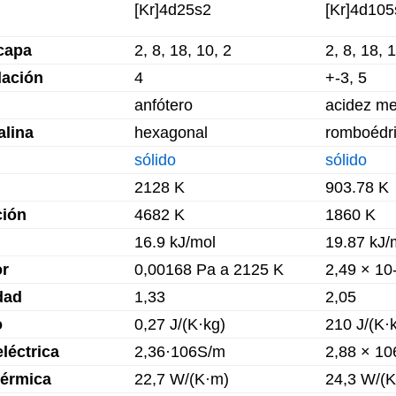
[Kr]4d25s2
[Kr]4d10
capa
2, 8, 18, 10, 2
2, 8, 18, 
dación
4
+-3, 5
anfótero
acidez me
alina
hexagonal
romboédr
sólido
sólido
2128 K
903.78 K
ción
4682 K
1860 K
16.9 kJ/mol
19.87 kJ/
or
0,00168 Pa a 2125 K
2,49 × 10
dad
1,33
2,05
o
0,27 J/(K·kg)
210 J/(K·
léctrica
2,36·106S/m
2,88 × 1
térmica
22,7 W/(K·m)
24,3 W/(