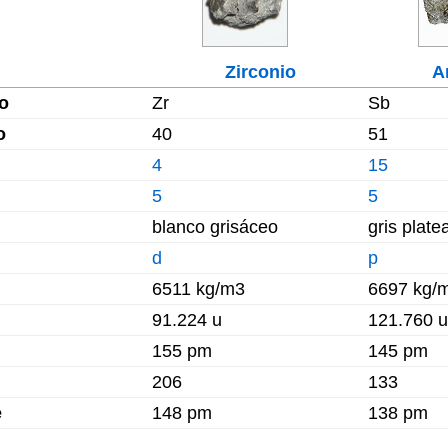
Zirconio
A
o
Zr
Sb
o
40
51
4
15
5
5
blanco grisáceo
gris plate
d
p
6511 kg/m3
6697 kg/
91.224 u
121.760 u
155 pm
145 pm
206
133
e
148 pm
138 pm