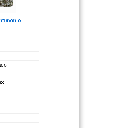
ntimonio
ado
m3