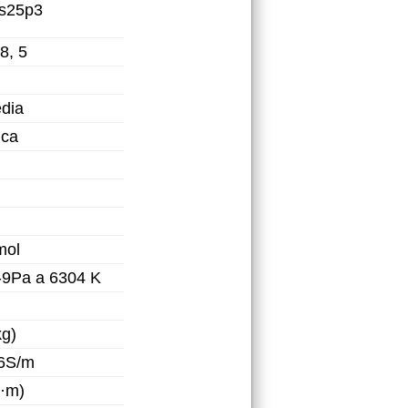
5s25p3
18, 5
dia
ica
mol
-9Pa a 6304 K
kg)
06S/m
K·m)